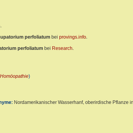
.
upatorium perfoliatum
bei
provings.info
.
torium perfoliatum
bei
Research
.
-Homöopathie
)
onyme:
Nordamerikanischer Wasserhanf, oberirdische Pflanze i