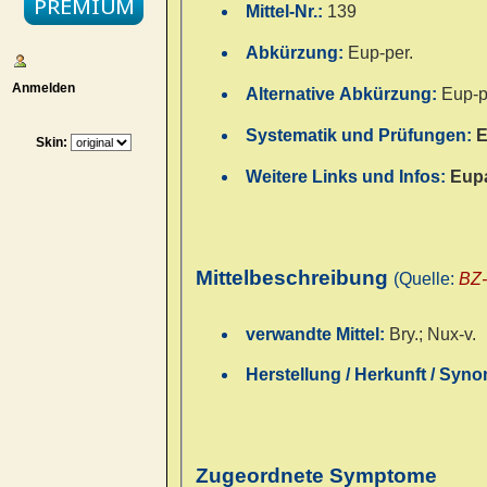
Mittel-Nr.:
139
Abkürzung:
Eup-per.
Anmelden
Alternative Abkürzung:
Eup-p
Systematik und Prüfungen:
E
Skin:
Weitere Links und Infos:
Eupa
Mittelbeschreibung
(Quelle:
BZ
verwandte Mittel:
Bry.; Nux-v.
Herstellung / Herkunft / Syn
Zugeordnete Symptome