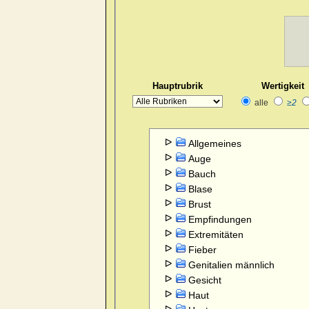
Hauptrubrik
Wertigkeit
alle
≥2
Allgemeines
Auge
Bauch
Blase
Brust
Empfindungen
Extremitäten
Fieber
Genitalien männlich
Gesicht
Haut