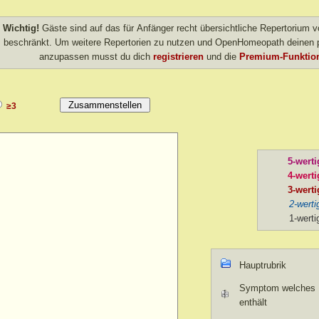
Wichtig!
Gäste sind auf das für Anfänger recht übersichtliche Repertorium
beschränkt. Um weitere Repertorien zu nutzen und OpenHomeopath deinen p
anzupassen musst du dich
registrieren
und die
Premium-Funktion
≥3
5-werti
4-werti
3-werti
2-werti
1-werti
Hauptrubrik
Symptom welches U
enthält