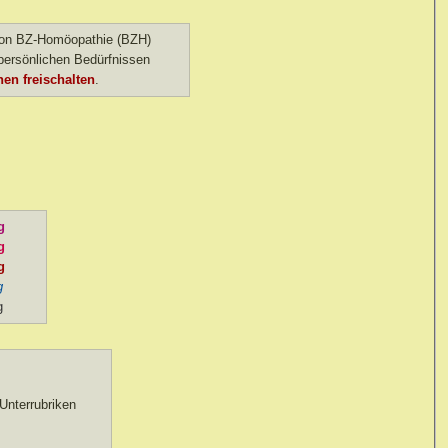
 von BZ-Homöopathie (BZH)
ersönlichen Bedürfnissen
en freischalten
.
g
g
g
g
g
nterrubriken