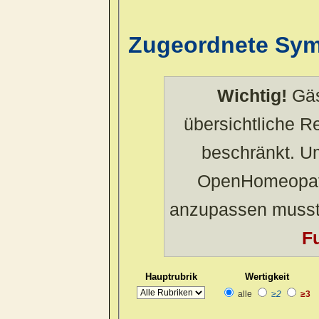
Zugeordnete Sy
Wichtig!
Gäs
übersichtliche 
beschränkt. U
OpenHomeopath
anzupassen musst
Fu
Hauptrubrik
Wertigkeit
alle
≥2
≥3