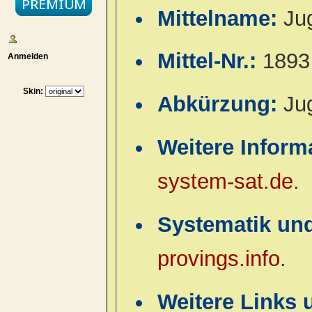
Mittelname:
Ju
Mittel-Nr.:
1893
Anmelden
Skin:
Abkürzung:
Ju
Weitere Inform
system-sat.de
.
Systematik un
provings.info
.
Weitere Links 