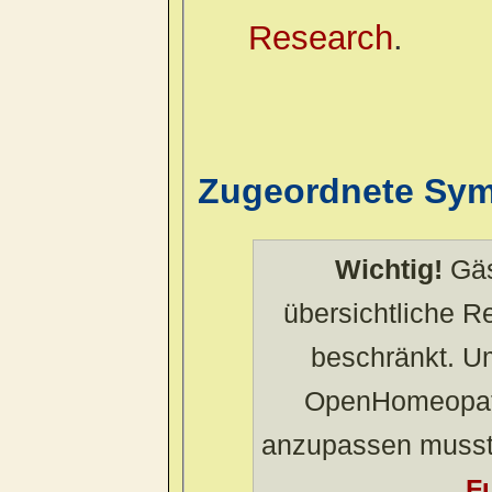
Research
.
Zugeordnete Sy
Wichtig!
Gäs
übersichtliche 
beschränkt. U
OpenHomeopath
anzupassen musst
Fu