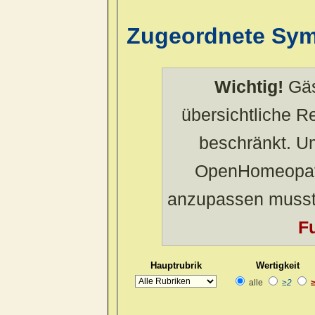
Zugeordnete Sy
Wichtig!
Gäs
übersichtliche 
beschränkt. U
OpenHomeopath
anzupassen musst
Fu
Hauptrubrik
Wertigkeit
alle
≥2