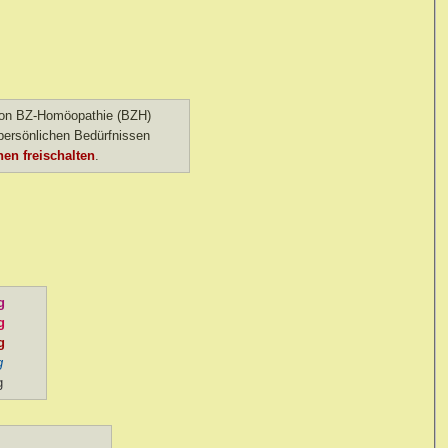
 von BZ-Homöopathie (BZH)
ersönlichen Bedürfnissen
en freischalten
.
g
g
g
g
g