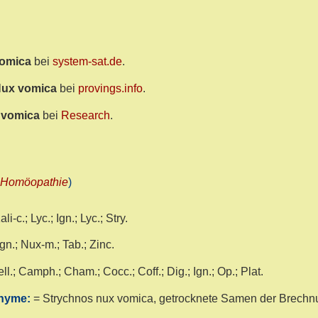
omica
bei
system-sat.de
.
ux vomica
bei
provings.info
.
 vomica
bei
Research
.
-Homöopathie
)
ali-c.; Lyc.; Ign.; Lyc.; Stry.
Ign.; Nux-m.; Tab.; Zinc.
ll.; Camph.; Cham.; Cocc.; Coff.; Dig.; Ign.; Op.; Plat.
onyme:
= Strychnos nux vomica, getrocknete Samen der Brechnu