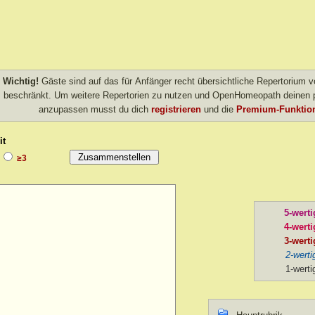
Wichtig!
Gäste sind auf das für Anfänger recht übersichtliche Repertorium
beschränkt. Um weitere Repertorien zu nutzen und OpenHomeopath deinen p
anzupassen musst du dich
registrieren
und die
Premium-Funktion
it
≥3
5-werti
4-werti
3-werti
2-werti
1-werti