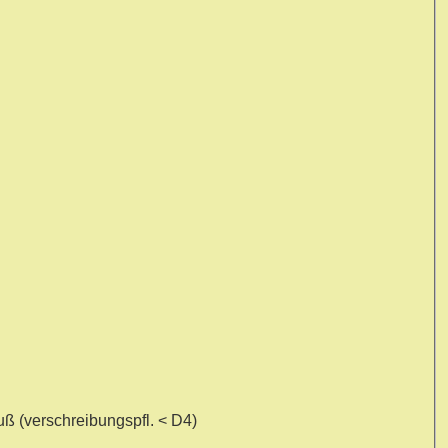
ß (verschreibungspfl. < D4)