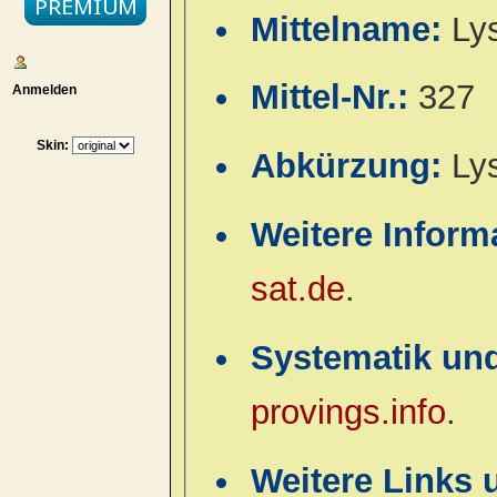
Mittelname:
Ly
Mittel-Nr.:
327
Anmelden
Skin:
Abkürzung:
Ly
Weitere Inform
sat.de
.
Systematik un
provings.info
.
Weitere Links 