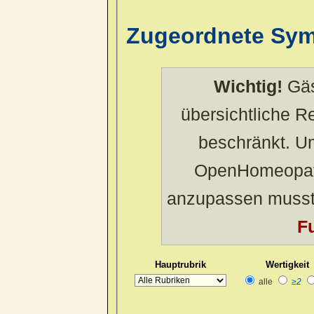
Zugeordnete Sy
Wichtig!
Gäs
übersichtliche 
beschränkt. U
OpenHomeopath
anzupassen musst
Fu
Hauptrubrik
Wertigkeit
alle
≥2