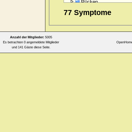
Rücken
Schlaf
77 Symptome
Sehen
Träume
Anzahl der Mitglieder:
5005
Es betrachten 0 angemeldete Mitglieder
OpenHomeo
und 141 Gäste diese Seite.