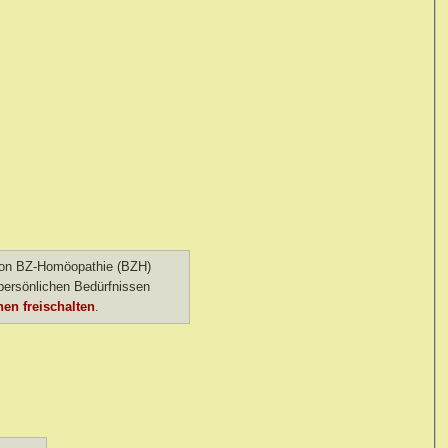
 von BZ-Homöopathie (BZH)
ersönlichen Bedürfnissen
en freischalten
.