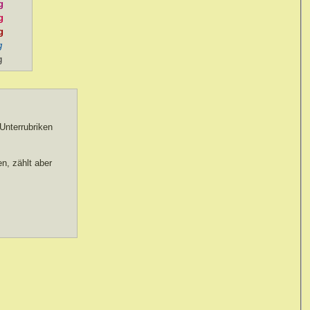
g
g
g
g
g
nterrubriken
en, zählt aber