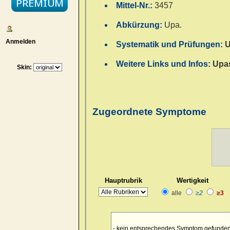
Mittel-Nr.:
3457
Abkürzung:
Upa.
Anmelden
Systematik und Prüfungen:
U
Weitere Links und Infos:
Upas
Skin:
Zugeordnete Symptome
Hauptrubrik
Wertigkeit
alle
≥2
≥3
- kein entsprechendes Symptom gefunden