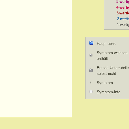
5-werti
4-werti
3-werti
2-werti
1-werti
Hauptrubrik
Symptom welches U
enthält
Enthält Unterrubrik
selbst nicht
Symptom
Symptom-Info