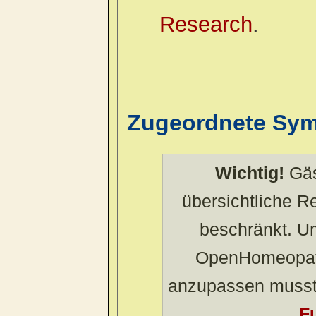
Research
.
Zugeordnete Sy
Wichtig!
Gäs
übersichtliche 
beschränkt. U
OpenHomeopath
anzupassen musst
Fu