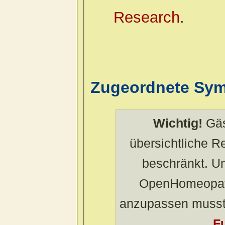
Research
.
Zugeordnete Sy
Wichtig!
Gäs
übersichtliche 
beschränkt. U
OpenHomeopath
anzupassen musst
Fu