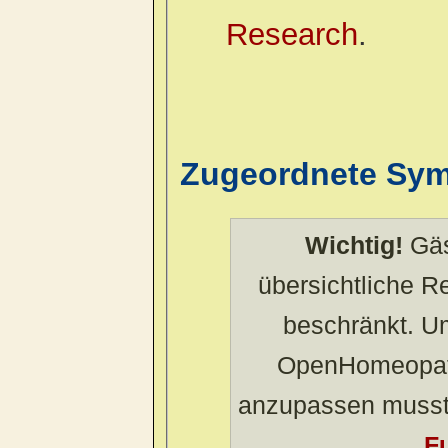
Research
.
Zugeordnete Sy
Wichtig!
Gäs
übersichtliche 
beschränkt. U
OpenHomeopath
anzupassen musst
Fu