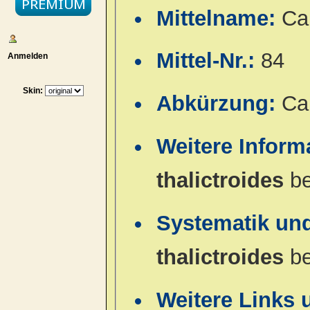
Mittelname:
Ca
Mittel-Nr.:
84
Anmelden
Skin:
Abkürzung:
Ca
Weitere Inform
thalictroides
b
Systematik un
thalictroides
b
Weitere Links 