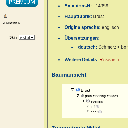
Symptom-Nr.:
14958
Hauptrubrik:
Brust
Anmelden
Originalsprache:
englisch
Skin:
Übersetzungen:
deutsch:
Schmerz > boh
Weitere Details:
Research
Baumansicht
Brust
pain > boring > sides
evening
left
right
Zugeordnete Mittel