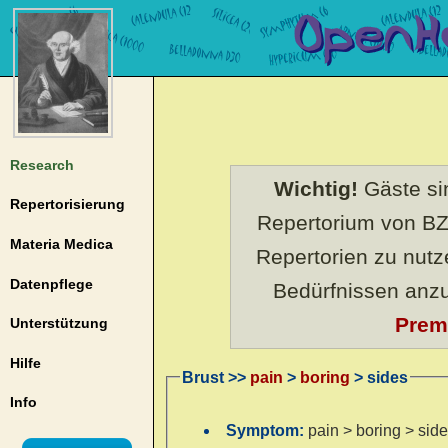
Research
Wichtig!
Gäste sin
Repertorisierung
Repertorium von BZ
Materia Medica
Repertorien zu nut
Datenpflege
Bedürfnissen anz
Prem
Unterstützung
Hilfe
Brust >>
pain
>
boring
> sides
Info
Symptom:
pain > boring > sid