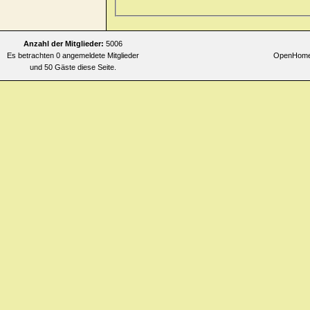
Anzahl der Mitglieder:
5006
Es betrachten 0 angemeldete Mitglieder
OpenHomeo
und 50 Gäste diese Seite.