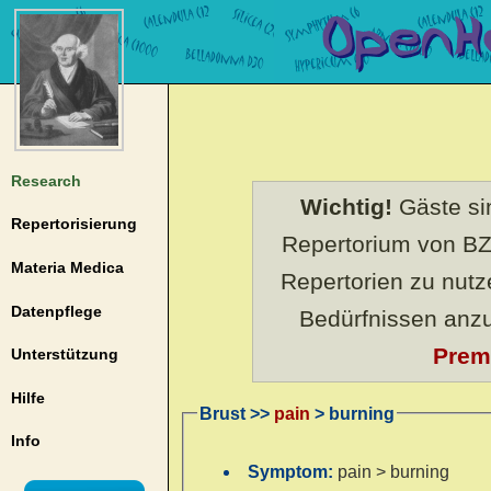
Research
Wichtig!
Gäste sin
Repertorisierung
Repertorium von BZ
Materia Medica
Repertorien zu nut
Datenpflege
Bedürfnissen anz
Prem
Unterstützung
Hilfe
Brust >>
pain
> burning
Info
Symptom:
pain > burning