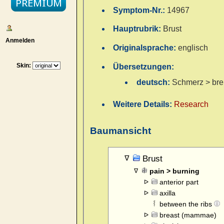
Symptom-Nr.:
14967
Hauptrubrik:
Brust
Anmelden
Originalsprache:
englisch
Skin:
Übersetzungen:
deutsch:
Schmerz > br
Weitere Details:
Research
Baumansicht
Brust
pain > burning
anterior part
axilla
between the ribs
breast (mammae)