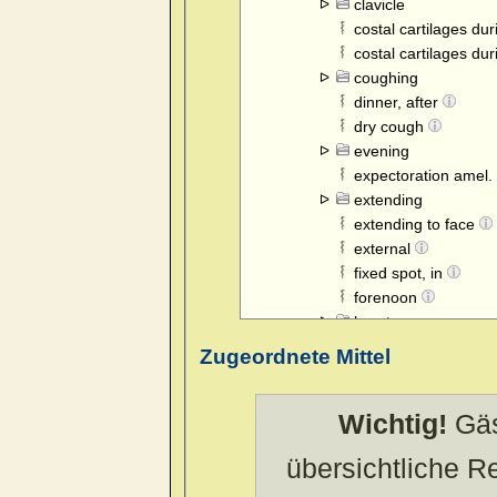
clavicle
costal cartilages du
costal cartilages du
coughing
dinner, after
dry cough
evening
expectoration amel.
extending
extending to face
external
fixed spot, in
forenoon
heart
inhalation, during
Zugeordnete Mittel
inspiration, during
lower part
Wichtig!
Gäs
lungs
lying down, on
übersichtliche 
mammae
menses, before