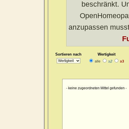
beschränkt. U
middle of
morning
OpenHomeopath
motion agg.
motion, amel.
anzupassen musst
mouth, extending in
Fu
night
respiration, on
sides
Sortieren nach
Wertigkeit
sitting agg.
alle
≥2
≥3
sleep, after
spots, in
sternum
walking
- keine zugeordneten Mittel gefunden -