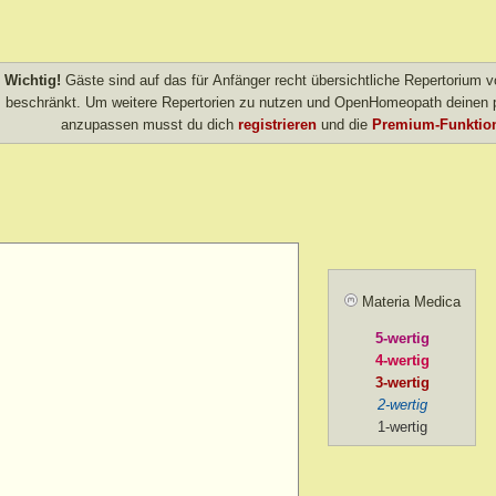
Wichtig!
Gäste sind auf das für Anfänger recht übersichtliche Repertorium
beschränkt. Um weitere Repertorien zu nutzen und OpenHomeopath deinen p
anzupassen musst du dich
registrieren
und die
Premium-Funktion
Materia Medica
5-wertig
4-wertig
3-wertig
2-wertig
1-wertig