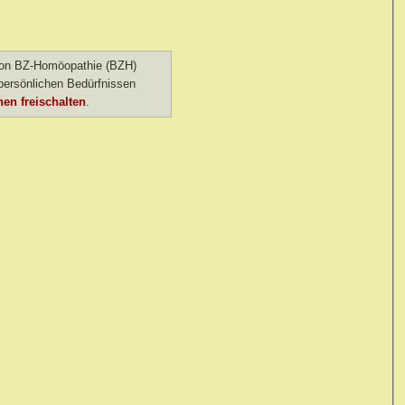
 von BZ-Homöopathie (BZH)
ersönlichen Bedürfnissen
en freischalten
.