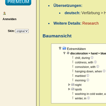
Übersetzungen:
deutsch:
Verfärbung > 
Anmelden
Weitere Details:
Research
Skin:
Baumansicht
Extremitäten
discoloration > hand > blu
chill, during
coldness, with
convulsion, with
hanging down, when
marbled
morning
night
spots
washing in cold water, a
winter, in