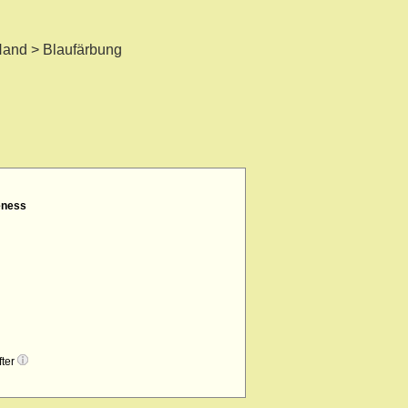
Hand > Blaufärbung
eness
fter