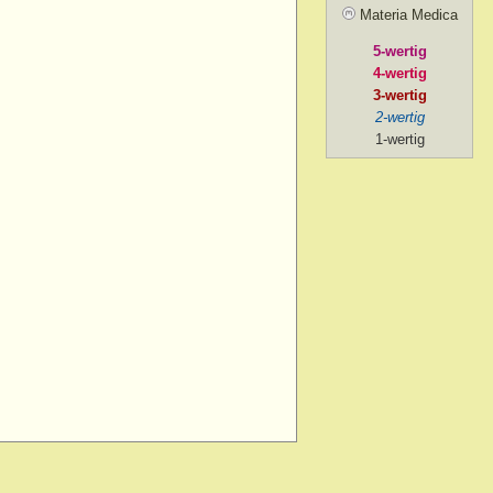
Materia Medica
5-wertig
4-wertig
3-wertig
2-wertig
1-wertig