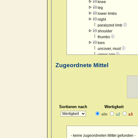
knee
leg
lower limbs
night
paralyzed limb
shoulder
thumbs
toes
uncover, must
upper arm
upper limbs
Zugeordnete Mittel
warmth of bed intolerab
wrist
Sortieren nach
Wertigkeit
alle
≥2
≥3
- keine zugeordneten Mittel gefunden -