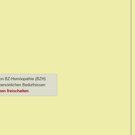
 von BZ-Homöopathie (BZH)
ersönlichen Bedürfnissen
en freischalten
.