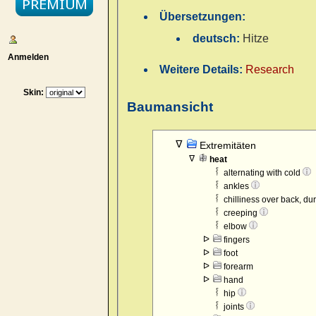
Übersetzungen:
deutsch:
Hitze
Anmelden
Weitere Details:
Research
Skin:
Baumansicht
Extremitäten
heat
alternating with cold
ankles
chilliness over back, du
creeping
elbow
fingers
foot
forearm
hand
hip
joints