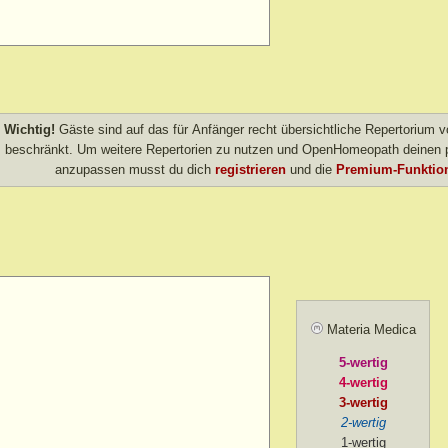
Wichtig!
Gäste sind auf das für Anfänger recht übersichtliche Repertorium
beschränkt. Um weitere Repertorien zu nutzen und OpenHomeopath deinen p
anzupassen musst du dich
registrieren
und die
Premium-Funktion
Materia Medica
5-wertig
4-wertig
3-wertig
2-wertig
1-wertig