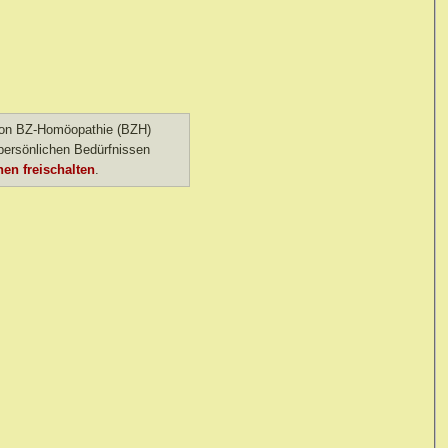
 von BZ-Homöopathie (BZH)
ersönlichen Bedürfnissen
en freischalten
.