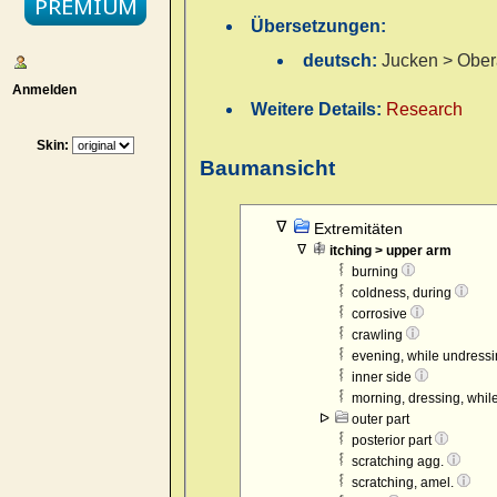
Übersetzungen:
deutsch:
Jucken > Obe
Anmelden
Weitere Details:
Research
Skin:
Baumansicht
Extremitäten
itching > upper arm
burning
coldness, during
corrosive
crawling
evening, while undress
inner side
morning, dressing, whil
outer part
posterior part
scratching agg.
scratching, amel.