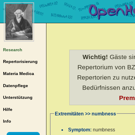
Research
Wichtig!
Gäste sin
Repertorisierung
Repertorium von BZ
Materia Medica
Repertorien zu nut
Datenpflege
Bedürfnissen anz
Prem
Unterstützung
Hilfe
Extremitäten >> numbness
Info
Symptom:
numbness