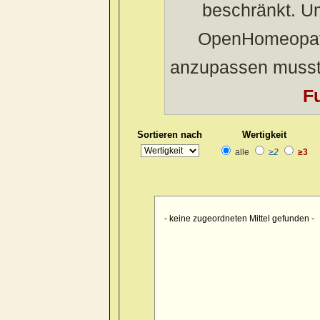
beschränkt. U
manual work
menses, during
OpenHomeopath
migratory
morning
anzupassen musst
motion, amel.
Fu
nates
night
one side, the other
Sortieren nach
Wertigkeit
right arm and left le
alle
≥2
≥3
shoulder
side not lain on
sitting, while
thigh
Thumb
- keine zugeordneten Mittel gefunden -
toes
upper arm
upper limbs
waking, on
walking in the open 
warmth agg.