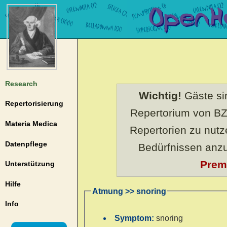
Research
Wichtig!
Gäste sin
Repertorisierung
Repertorium von BZ
Materia Medica
Repertorien zu nut
Datenpflege
Bedürfnissen anz
Prem
Unterstützung
Hilfe
Atmung >> snoring
Info
Symptom:
snoring