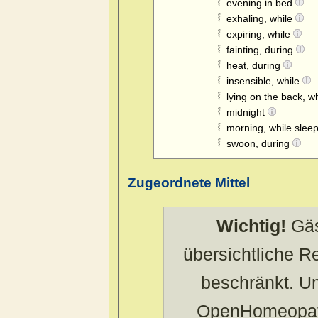
evening in bed
exhaling, while
expiring, while
fainting, during
heat, during
insensible, while
lying on the back, w
midnight
morning, while slee
swoon, during
Zugeordnete Mittel
Wichtig!
Gäs
übersichtliche 
beschränkt. U
OpenHomeopath