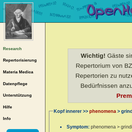
Research
Wichtig!
Gäste sin
Repertorisierung
Repertorium von BZ
Materia Medica
Repertorien zu nut
Datenpflege
Bedürfnissen anz
Prem
Unterstützung
Hilfe
Kopf innerer >>
phenomena
> grin
Info
Symptom:
phenomena > grind