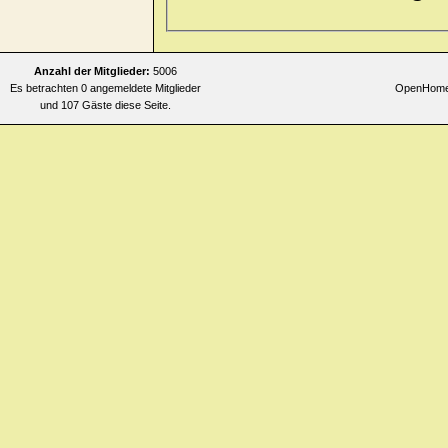
Anzahl der Mitglieder:
5006
Es betrachten 0 angemeldete Mitglieder
OpenHomeo
und 107 Gäste diese Seite.