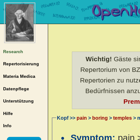
Research
Wichtig!
Gäste sin
Repertorisierung
Repertorium von BZ
Materia Medica
Repertorien zu nut
Datenpflege
Bedürfnissen anz
Prem
Unterstützung
Hilfe
Kopf >>
pain
>
boring
>
temples
> m
Info
Symptom:
pain 