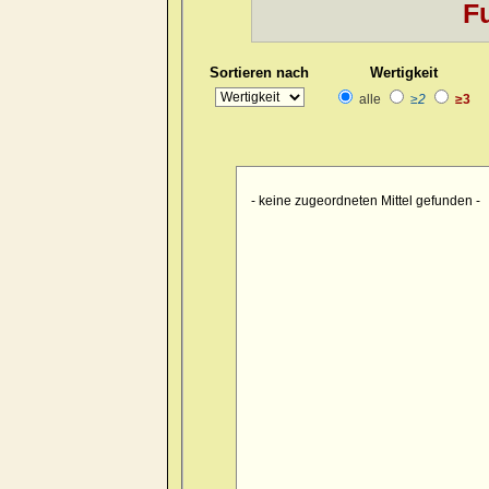
Fu
Kopf
>> pain > drawing > foreh
Kopf
>> pain > drawing > foreh
Sortieren nach
Wertigkeit
Kopf
>> pain > drawing > forehe
alle
≥2
≥3
Kopf
>> pain > drawing > forehe
Kopf
>> pain > drawing > forehe
Kopf
>> pain > drawing > foreh
- keine zugeordneten Mittel gefunden -
Kopf
>> pain > drawing > foreh
Kopf
>> pain > drawing > foren
Kopf
>> pain > drawing > occip
Kopf
>> pain > drawing > occipu
Kopf
>> pain > drawing > occipu
Kopf
>> pain > drawing > occiput
Kopf
>> pain > drawing > occip
Kopf
>> pain > drawing > occipu
Kopf
>> pain > drawing > occipu