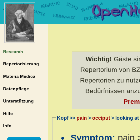
Research
Wichtig!
Gäste sin
Repertorisierung
Repertorium von BZ
Materia Medica
Repertorien zu nut
Datenpflege
Bedürfnissen anz
Prem
Unterstützung
Hilfe
Kopf >>
pain
>
occiput
> looking at
Info
Symptom:
pain 