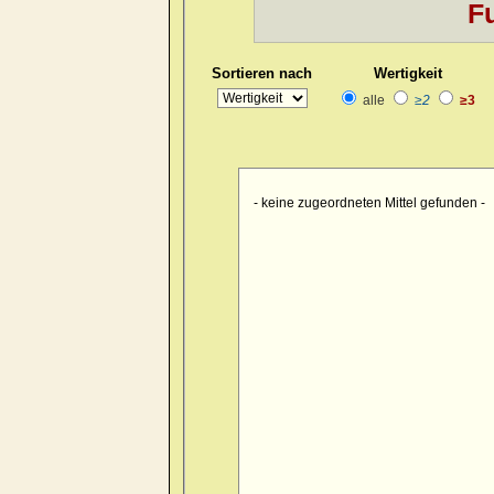
Fu
Kopf
>> pain > burrowing > sid
Kopf
>> pain > drawing > foreh
Sortieren nach
Wertigkeit
Kopf
>> pain > drawing > foreh
alle
≥2
≥3
Kopf
>> pain > drawing > forehe
Kopf
>> pain > drawing > forehe
Kopf
>> pain > drawing > forehe
- keine zugeordneten Mittel gefunden -
Kopf
>> pain > drawing > foreh
Kopf
>> pain > drawing > foreh
Kopf
>> pain > drawing > foren
Kopf
>> pain > drawing > occip
Kopf
>> pain > drawing > occipu
Kopf
>> pain > drawing > occipu
Kopf
>> pain > drawing > occiput
Kopf
>> pain > drawing > occip
Kopf
>> pain > drawing > occipu