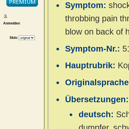
Symptom:
shock
throbbing pain th
Anmelden
blow on back of 
Skin:
Symptom-Nr.:
5
Hauptrubrik:
Ko
Originalsprach
Übersetzungen:
deutsch:
Sch
dumpfer, sch