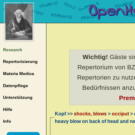
Research
Wichtig!
Gäste sin
Repertorisierung
Repertorium von BZ
Materia Medica
Repertorien zu nut
Datenpflege
Bedürfnissen anz
Prem
Unterstützung
Hilfe
Kopf >>
shocks, blows
>
occiput
> 
heavy blow on back of head and n
Info