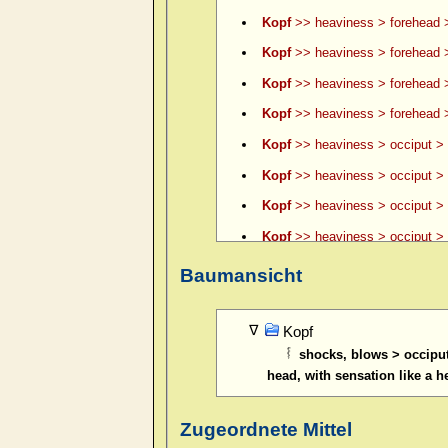
Kopf
>> heaviness > forehead >
Kopf
>> heaviness > forehead >
Kopf
>> heaviness > forehead 
Kopf
>> heaviness > forehead >
Kopf
>> heaviness > occiput > 
Kopf
>> heaviness > occiput > 
Kopf
>> heaviness > occiput > le
Kopf
>> heaviness > occiput > l
Kopf
>> heaviness > occiput > l
Baumansicht
Kopf
>> heaviness > occiput > l
Kopf
>> itching of scalp > fore
Kopf
shocks, blows > occiput
Kopf
>> pain > boring > forehea
head, with sensation like a 
Kopf
>> pain > boring > forehea
Kopf
>> pain > boring > forehea
Zugeordnete Mittel