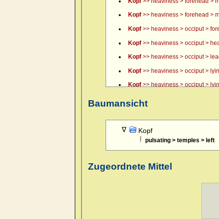
Kopf
>> heaviness > forehead > m
Kopf
>> heaviness > forehead > m
Kopf
>> heaviness > occiput > fo
Kopf
>> heaviness > occiput > hea
Kopf
>> heaviness > occiput > lead, 
Kopf
>> heaviness > occiput > lyin
Kopf
>> heaviness > occiput > lyin
Kopf
>> heaviness > occiput > lyin
Baumansicht
Kopf
>> itching of scalp > forenoo
Kopf
>> pain > boring > forehead 
Kopf
pulsating > temples > left
Kopf
>> pain > boring > forehead 
Kopf
>> pain > boring > forehead >
Zugeordnete Mittel
Kopf
>> pain > boring > temples >
Kopf
>> pain > boring > temples >
Kopf
>> pain > boring > temples >
Kopf
>> pain > boring > temples > 