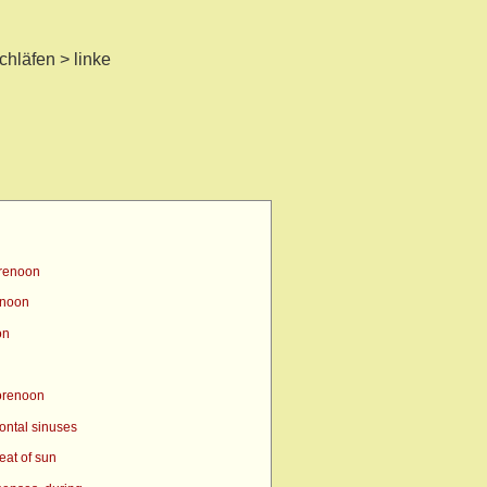
chläfen > linke
orenoon
enoon
on
orenoon
ontal sinuses
eat of sun