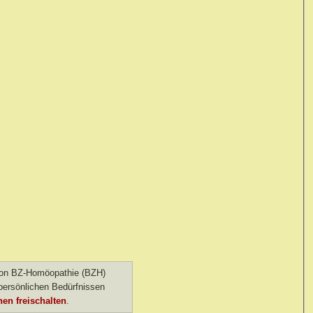
 von BZ-Homöopathie (BZH)
ersönlichen Bedürfnissen
en freischalten
.