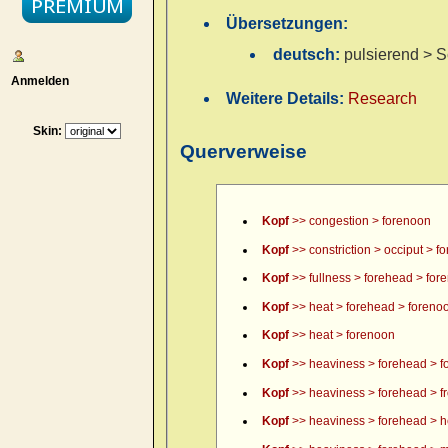
Übersetzungen:
deutsch:
pulsierend > S
Anmelden
Weitere Details:
Research
Skin:
Querverweise
Kopf
>> congestion > forenoon
Kopf
>> constriction > occiput > f
Kopf
>> fullness > forehead > for
Kopf
>> heat > forehead > foreno
Kopf
>> heat > forenoon
Kopf
>> heaviness > forehead > f
Kopf
>> heaviness > forehead > fr
Kopf
>> heaviness > forehead > h