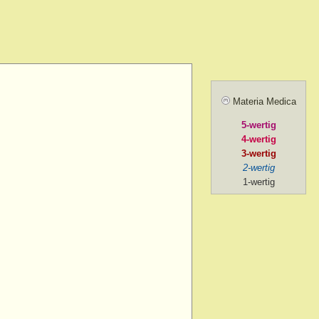
> menses, before
> forenoon
d > forenoon
Materia Medica
 > forenoon > 10 a.m.
5-wertig
> intermittent
4-wertig
> left
3-wertig
2-wertig
 > lying while
1-wertig
d > menses, during
 > mental exertion
n
> forenoon
> mental exertion
> sides of > forenoon
sides of > left