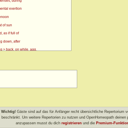
enses, during
ental exertion
renoon
t of sun
as if full of
g down, after
g > back, on while, agg.
g > side, on, amel.
n
> eyes, over > forenoon > 10 a.m.
> eyes, over > forenoon > 11 a.m.
 eyes, over > left
 forenoon
 heat agg.
Wichtig!
Gäste sind auf das für Anfänger recht übersichtliche Repertorium
 inward
beschränkt. Um weitere Repertorien zu nutzen und OpenHomeopath deinen p
anzupassen musst du dich
registrieren
und die
Premium-Funktion
left