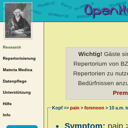
Research
Wichtig!
Gäste sin
Repertorisierung
Repertorium von BZ
Materia Medica
Repertorien zu nut
Datenpflege
Bedürfnissen anz
Prem
Unterstützung
Hilfe
Kopf >>
pain
>
forenoon
> 10 a.m. t
Info
Symptom:
pain 