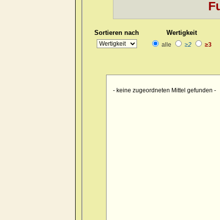
Fu
Kopf
>> pain > burrowing > sid
Kopf
>> pain > drawing > foreh
Sortieren nach
Wertigkeit
Kopf
>> pain > drawing > foreh
alle
≥2
≥3
Kopf
>> pain > drawing > forehe
Kopf
>> pain > drawing > forehe
Kopf
>> pain > drawing > forehe
- keine zugeordneten Mittel gefunden -
Kopf
>> pain > drawing > foreh
Kopf
>> pain > drawing > foreh
Kopf
>> pain > drawing > foren
Kopf
>> pain > drawing > occip
Kopf
>> pain > drawing > occipu
Kopf
>> pain > drawing > occipu
Kopf
>> pain > drawing > occiput
Kopf
>> pain > drawing > occip
Kopf
>> pain > drawing > occipu