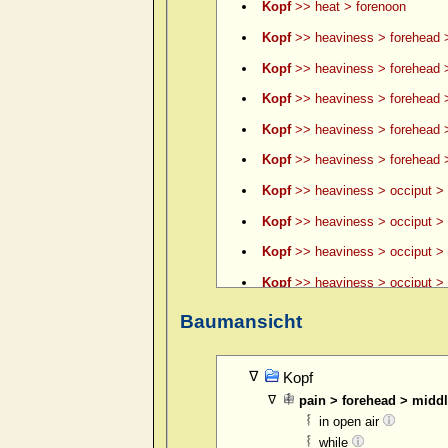
Kopf
>> heat > forenoon
Kopf
>> heaviness > forehead 
Kopf
>> heaviness > forehead >
Kopf
>> heaviness > forehead >
Kopf
>> heaviness > forehead 
Kopf
>> heaviness > forehead >
Kopf
>> heaviness > occiput > 
Kopf
>> heaviness > occiput > 
Kopf
>> heaviness > occiput > le
Kopf
>> heaviness > occiput > l
Kopf
>> heaviness > occiput > l
Baumansicht
Kopf
>> heaviness > occiput > l
Kopf
>> itching of scalp > fore
Kopf
pain > forehead > middl
Kopf
>> pain > boring > forehea
in open air
Kopf
>> pain > boring > forehea
while