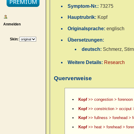
Symptom-Nr.:
73275
Hauptrubrik:
Kopf
Anmelden
Originalsprache:
englisch
Skin:
Übersetzungen:
deutsch:
Schmerz, Stirn
Weitere Details:
Research
Querverweise
Kopf
>> congestion > forenoon
Kopf
>> constriction > occiput 
Kopf
>> fullness > forehead > 
Kopf
>> heat > forehead > fore