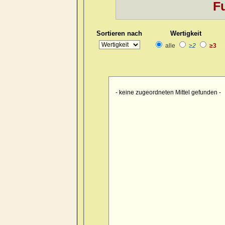
Fu
Kopf
>> pain > burrowing > sid
Kopf
>> pain > drawing > foreh
Sortieren nach
Wertigkeit
Kopf
>> pain > drawing > foreh
alle
≥2
≥3
Kopf
>> pain > drawing > forehe
Kopf
>> pain > drawing > forehe
Kopf
>> pain > drawing > forehe
- keine zugeordneten Mittel gefunden -
Kopf
>> pain > drawing > foreh
Kopf
>> pain > drawing > foreh
Kopf
>> pain > drawing > foren
Kopf
>> pain > drawing > occipu
Kopf
>> pain > drawing > occipu
Kopf
>> pain > drawing > occiput
Kopf
>> pain > drawing > occip
Kopf
>> pain > drawing > occipu
Kopf
>> pain > drawing > occipu