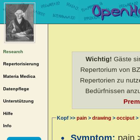
Research
Wichtig!
Gäste sin
Repertorisierung
Repertorium von BZ
Materia Medica
Repertorien zu nut
Datenpflege
Bedürfnissen anz
Prem
Unterstützung
Hilfe
Kopf >>
pain
>
drawing
>
occiput
> 
Info
Symptom:
pain 