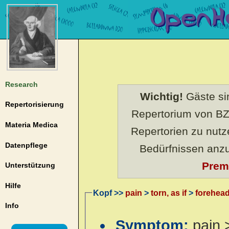
Research
Wichtig!
Gäste sin
Repertorisierung
Repertorium von BZ
Materia Medica
Repertorien zu nut
Datenpflege
Bedürfnissen anz
Prem
Unterstützung
Hilfe
Kopf >>
pain
>
torn, as if
>
forehea
Info
Symptom:
pain 