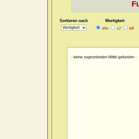
Fu
Kopf
>> pain > burrowing > sid
Kopf
>> pain > drawing > foreh
Sortieren nach
Wertigkeit
Kopf
>> pain > drawing > foreh
alle
≥2
≥3
Kopf
>> pain > drawing > forehe
Kopf
>> pain > drawing > forehe
Kopf
>> pain > drawing > forehe
- keine zugeordneten Mittel gefunden -
Kopf
>> pain > drawing > foreh
Kopf
>> pain > drawing > foreh
Kopf
>> pain > drawing > foren
Kopf
>> pain > drawing > occip
Kopf
>> pain > drawing > occipu
Kopf
>> pain > drawing > occipu
Kopf
>> pain > drawing > occiput
Kopf
>> pain > drawing > occip
Kopf
>> pain > drawing > occipu