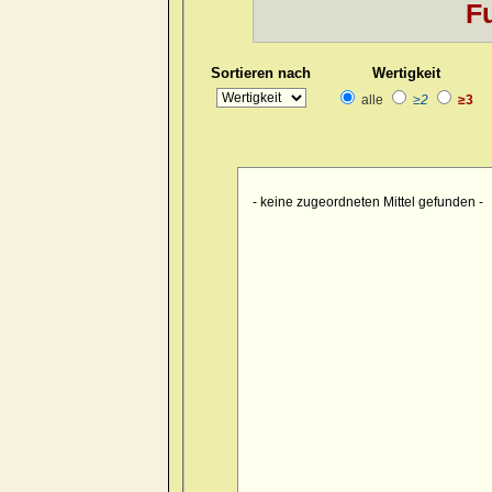
Fu
Kopf
>> pain > burrowing > sid
Kopf
>> pain > drawing > foreh
Sortieren nach
Wertigkeit
Kopf
>> pain > drawing > foreh
alle
≥2
≥3
Kopf
>> pain > drawing > forehe
Kopf
>> pain > drawing > forehe
Kopf
>> pain > drawing > forehe
- keine zugeordneten Mittel gefunden -
Kopf
>> pain > drawing > foreh
Kopf
>> pain > drawing > foreh
Kopf
>> pain > drawing > foren
Kopf
>> pain > drawing > occip
Kopf
>> pain > drawing > occipu
Kopf
>> pain > drawing > occipu
Kopf
>> pain > drawing > occiput
Kopf
>> pain > drawing > occip
Kopf
>> pain > drawing > occipu