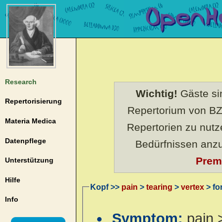
Research
Wichtig!
Gäste sin
Repertorisierung
Repertorium von BZ
Materia Medica
Repertorien zu nut
Datenpflege
Bedürfnissen anz
Prem
Unterstützung
Hilfe
Kopf >>
pain
>
tearing
>
vertex
> fo
Info
Symptom:
pain 