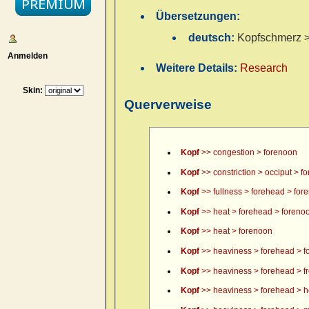
Übersetzungen:
deutsch:
Kopfschmerz > 
Anmelden
Weitere Details:
Research
Skin:
Querverweise
Kopf
>> congestion > forenoon
Kopf
>> constriction > occiput > f
Kopf
>> fullness > forehead > for
Kopf
>> heat > forehead > foreno
Kopf
>> heat > forenoon
Kopf
>> heaviness > forehead > f
Kopf
>> heaviness > forehead > fr
Kopf
>> heaviness > forehead > h