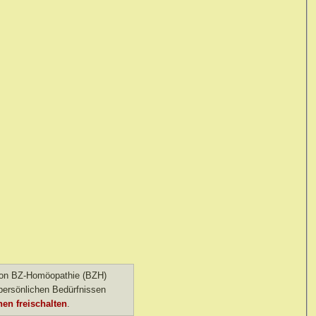
 von BZ-Homöopathie (BZH)
ersönlichen Bedürfnissen
en freischalten
.