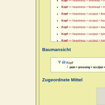
Kopf
>> heaviness > forehead > m
Kopf
>> heaviness > forehead > m
Kopf
>> heaviness > occiput > fo
Kopf
>> heaviness > occiput > hea
Kopf
>> heaviness > occiput > lead, 
Kopf
>> heaviness > occiput > lyin
Kopf
>> heaviness > occiput > lyin
Kopf
>> heaviness > occiput > lyin
Baumansicht
Kopf
>> itching of scalp > forenoo
Kopf
>> pain > boring > forehead 
Kopf
pain > pressing > occiput 
Kopf
>> pain > boring > forehead 
Kopf
>> pain > boring > forehead >
Zugeordnete Mittel
Kopf
>> pain > boring > temples >
Kopf
>> pain > boring > temples >
Kopf
>> pain > boring > temples >
Kopf
>> pain > boring > temples > 