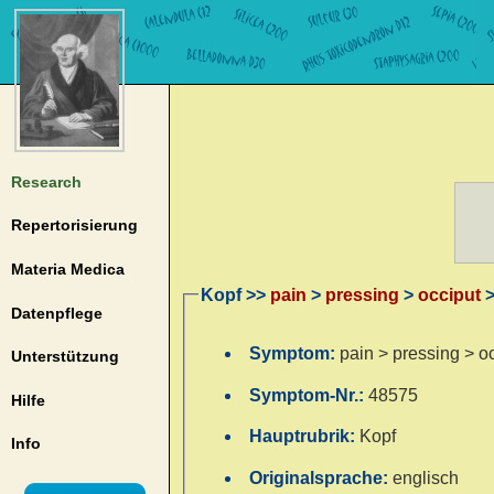
Research
Repertorisierung
Materia Medica
Kopf >>
pain
>
pressing
>
occiput
>
Datenpflege
Symptom:
pain > pressing > o
Unterstützung
Symptom-Nr.:
48575
Hilfe
Hauptrubrik:
Kopf
Info
Originalsprache:
englisch