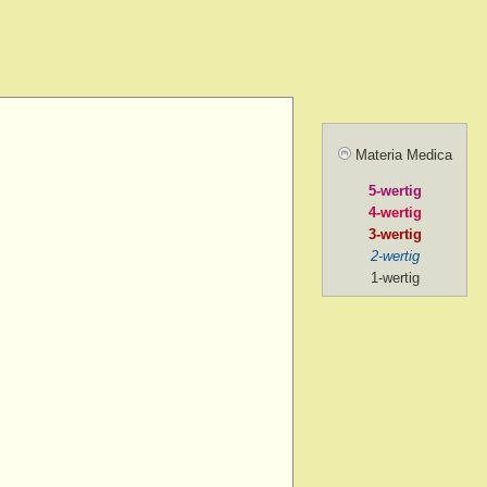
> menses, before
> forenoon
d > forenoon
Materia Medica
 > forenoon > 10 a.m.
5-wertig
> intermittent
4-wertig
> left
3-wertig
2-wertig
 > lying while
1-wertig
d > menses, during
 > mental exertion
n
> forenoon
> mental exertion
> sides of > forenoon
sides of > left