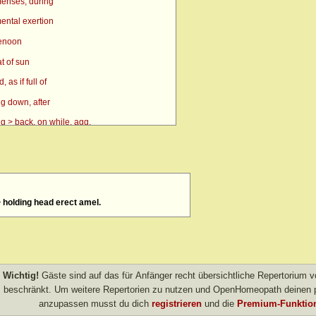
enses, during
ental exertion
renoon
t of sun
as if full of
g down, after
g > back, on while, agg.
g > side, on, amel.
n
> eyes, over > forenoon > 10 a.m.
> holding head erect amel.
> eyes, over > forenoon > 11 a.m.
 eyes, over > left
 forenoon
 heat agg.
Wichtig!
Gäste sind auf das für Anfänger recht übersichtliche Repertorium
 inward
beschränkt. Um weitere Repertorien zu nutzen und OpenHomeopath deinen p
anzupassen musst du dich
registrieren
und die
Premium-Funktion
left