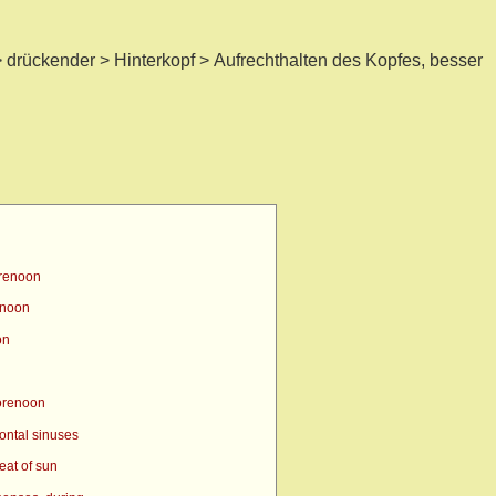
drückender > Hinterkopf > Aufrechthalten des Kopfes, besser
orenoon
enoon
on
orenoon
ontal sinuses
eat of sun