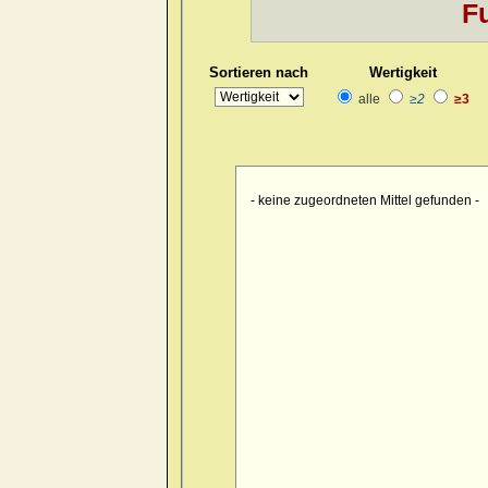
Fu
Kopf
>> pain > burrowing > sid
Kopf
>> pain > drawing > foreh
Sortieren nach
Wertigkeit
Kopf
>> pain > drawing > foreh
alle
≥2
≥3
Kopf
>> pain > drawing > forehe
Kopf
>> pain > drawing > forehe
Kopf
>> pain > drawing > forehe
- keine zugeordneten Mittel gefunden -
Kopf
>> pain > drawing > foreh
Kopf
>> pain > drawing > foreh
Kopf
>> pain > drawing > foren
Kopf
>> pain > drawing > occip
Kopf
>> pain > drawing > occipu
Kopf
>> pain > drawing > occipu
Kopf
>> pain > drawing > occiput
Kopf
>> pain > drawing > occip
Kopf
>> pain > drawing > occipu