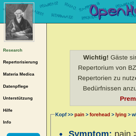
Research
Wichtig!
Gäste sin
Repertorisierung
Repertorium von BZ
Materia Medica
Repertorien zu nut
Datenpflege
Bedürfnissen anz
Prem
Unterstützung
Hilfe
Kopf >>
pain
>
forehead
>
lying
> wh
Info
Symptom:
pain 