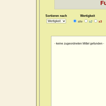
Fu
Kopf
>> pain > burrowing > sid
Kopf
>> pain > drawing > foreh
Sortieren nach
Wertigkeit
Kopf
>> pain > drawing > foreh
alle
≥2
≥3
Kopf
>> pain > drawing > forehe
Kopf
>> pain > drawing > forehe
Kopf
>> pain > drawing > forehe
- keine zugeordneten Mittel gefunden -
Kopf
>> pain > drawing > foreh
Kopf
>> pain > drawing > foreh
Kopf
>> pain > drawing > foren
Kopf
>> pain > drawing > occip
Kopf
>> pain > drawing > occipu
Kopf
>> pain > drawing > occipu
Kopf
>> pain > drawing > occiput
Kopf
>> pain > drawing > occip
Kopf
>> pain > drawing > occipu