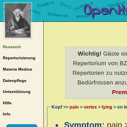
Research
Wichtig!
Gäste sin
Repertorisierung
Repertorium von BZ
Materia Medica
Repertorien zu nut
Datenpflege
Bedürfnissen anz
Prem
Unterstützung
Hilfe
Kopf >>
pain
>
vertex
>
lying
> on le
Info
Symptom:
pain 