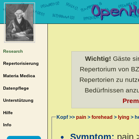
Research
Wichtig!
Gäste sin
Repertorisierung
Repertorium von BZ
Materia Medica
Repertorien zu nut
Datenpflege
Bedürfnissen anz
Prem
Unterstützung
Hilfe
Kopf >>
pain
>
forehead
>
lying
> he
Info
Symptom:
pain 