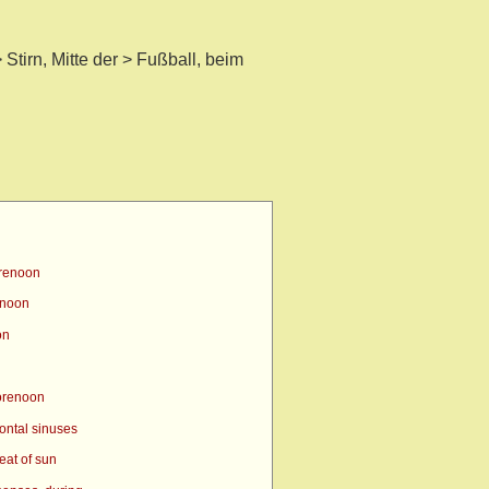
Stirn, Mitte der > Fußball, beim
orenoon
enoon
on
orenoon
ontal sinuses
eat of sun