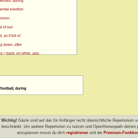
enses, during
ental exertion
renoon
t of sun
as if full of
g down, after
g > back, on while, agg.
g > side, on, amel.
n
> eyes, over > forenoon > 10 a.m.
football, during
> eyes, over > forenoon > 11 a.m.
 eyes, over > left
 forenoon
 heat agg.
Wichtig!
Gäste sind auf das für Anfänger recht übersichtliche Repertorium
 inward
beschränkt. Um weitere Repertorien zu nutzen und OpenHomeopath deinen p
anzupassen musst du dich
registrieren
und die
Premium-Funktion
left