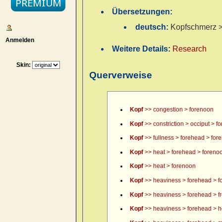
Übersetzungen:
deutsch:
Kopfschmerz > 
Anmelden
Weitere Details:
Research
Skin:
Querverweise
Kopf
>> congestion > forenoon
Kopf
>> constriction > occiput > f
Kopf
>> fullness > forehead > for
Kopf
>> heat > forehead > foreno
Kopf
>> heat > forenoon
Kopf
>> heaviness > forehead > f
Kopf
>> heaviness > forehead > fr
Kopf
>> heaviness > forehead > h