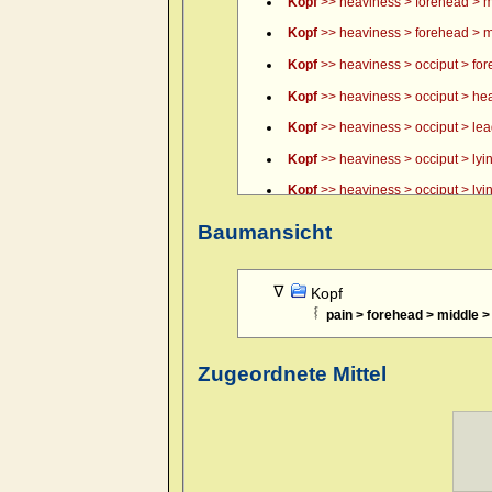
Kopf
>> heaviness > forehead > m
Kopf
>> heaviness > forehead > m
Kopf
>> heaviness > occiput > fo
Kopf
>> heaviness > occiput > hea
Kopf
>> heaviness > occiput > lead, 
Kopf
>> heaviness > occiput > lyin
Kopf
>> heaviness > occiput > lyin
Kopf
>> heaviness > occiput > lyin
Baumansicht
Kopf
>> itching of scalp > forenoo
Kopf
>> pain > boring > forehead 
Kopf
pain > forehead > middle > 
Kopf
>> pain > boring > forehead 
Kopf
>> pain > boring > forehead >
Zugeordnete Mittel
Kopf
>> pain > boring > temples >
Kopf
>> pain > boring > temples >
Kopf
>> pain > boring > temples >
Kopf
>> pain > boring > temples > 