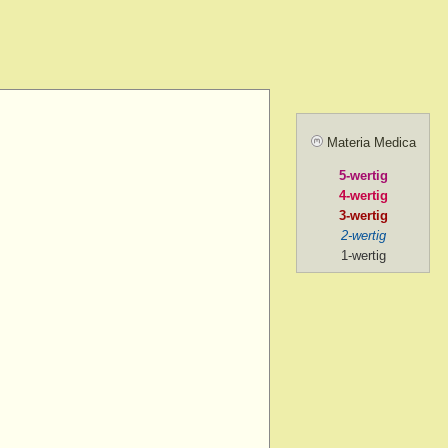
> menses, before
> forenoon
d > forenoon
Materia Medica
 > forenoon > 10 a.m.
5-wertig
> intermittent
4-wertig
> left
3-wertig
2-wertig
 > lying while
1-wertig
d > menses, during
 > mental exertion
n
> forenoon
> mental exertion
> sides of > forenoon
sides of > left