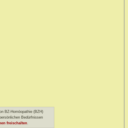
 von BZ-Homöopathie (BZH)
ersönlichen Bedürfnissen
en freischalten
.