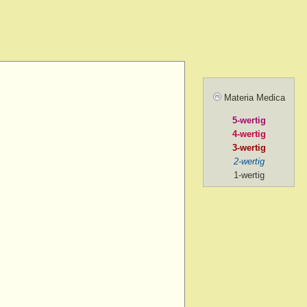
> menses, before
> forenoon
d > forenoon
Materia Medica
 > forenoon > 10 a.m.
5-wertig
> intermittent
4-wertig
> left
3-wertig
2-wertig
 > lying while
1-wertig
d > menses, during
 > mental exertion
n
> forenoon
> mental exertion
> sides of > forenoon
sides of > left