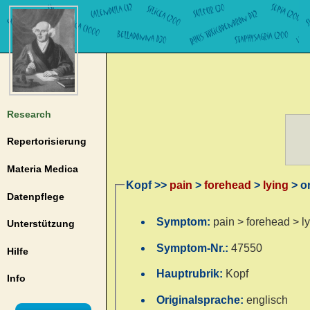
Research
Repertorisierung
Materia Medica
Kopf >>
pain
>
forehead
>
lying
> o
Datenpflege
Symptom:
pain > forehead > l
Unterstützung
Symptom-Nr.:
47550
Hilfe
Hauptrubrik:
Kopf
Info
Originalsprache:
englisch