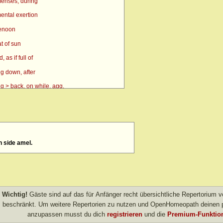
enses, during
ental exertion
renoon
t of sun
as if full of
g down, after
g > back, on while, agg.
g > side, on, amel.
n
> eyes, over > forenoon > 10 a.m.
n side amel.
> eyes, over > forenoon > 11 a.m.
 eyes, over > left
 forenoon
 heat agg.
Wichtig!
Gäste sind auf das für Anfänger recht übersichtliche Repertorium
 inward
beschränkt. Um weitere Repertorien zu nutzen und OpenHomeopath deinen p
anzupassen musst du dich
registrieren
und die
Premium-Funktion
left