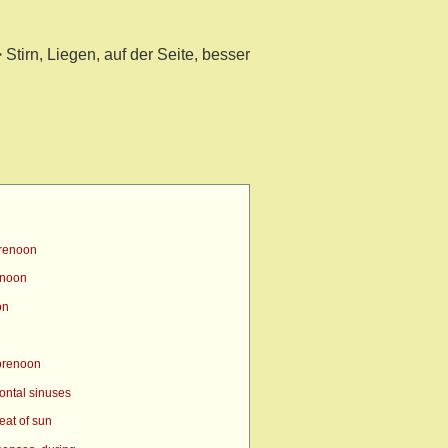
Stirn, Liegen, auf der Seite, besser
orenoon
enoon
on
orenoon
ontal sinuses
eat of sun