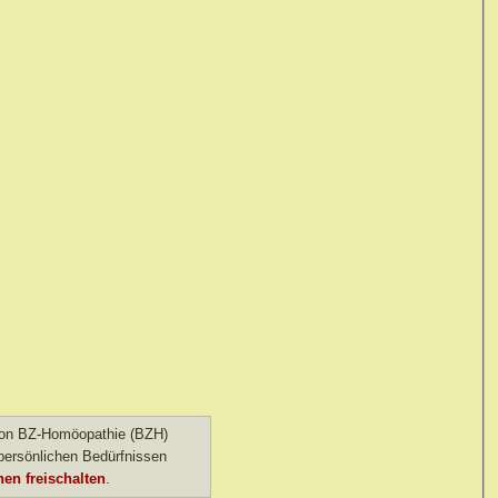
 von BZ-Homöopathie (BZH)
ersönlichen Bedürfnissen
en freischalten
.