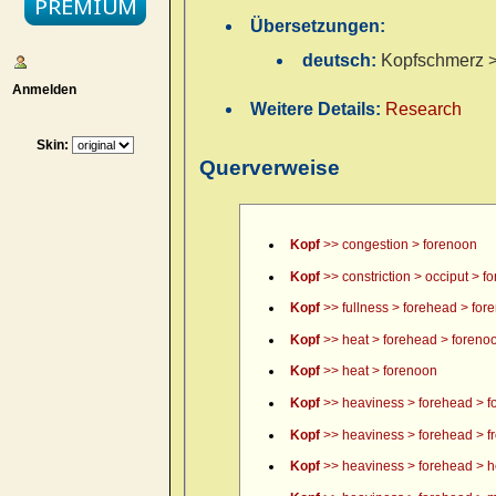
Übersetzungen:
deutsch:
Kopfschmerz > 
Anmelden
Weitere Details:
Research
Skin:
Querverweise
Kopf
>> congestion > forenoon
Kopf
>> constriction > occiput > f
Kopf
>> fullness > forehead > for
Kopf
>> heat > forehead > foreno
Kopf
>> heat > forenoon
Kopf
>> heaviness > forehead > f
Kopf
>> heaviness > forehead > fr
Kopf
>> heaviness > forehead > h