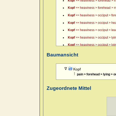
Kopf
>> heaviness > forehead > m
Kopf
>> heaviness > forehead > m
Kopf
>> heaviness > occiput > fo
Kopf
>> heaviness > occiput > hea
Kopf
>> heaviness > occiput > lead, 
Kopf
>> heaviness > occiput > lyin
Kopf
>> heaviness > occiput > lyin
Kopf
>> heaviness > occiput > lyin
Baumansicht
Kopf
>> itching of scalp > forenoo
Kopf
>> pain > boring > forehead 
Kopf
pain > forehead > lying > o
Kopf
>> pain > boring > forehead 
Kopf
>> pain > boring > forehead >
Zugeordnete Mittel
Kopf
>> pain > boring > temples >
Kopf
>> pain > boring > temples >
Kopf
>> pain > boring > temples >
Kopf
>> pain > boring > temples > 