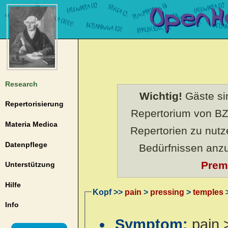
Research
Wichtig!
Gäste sin
Repertorisierung
Repertorium von BZ
Materia Medica
Repertorien zu nut
Datenpflege
Bedürfnissen anz
Prem
Unterstützung
Hilfe
Kopf >>
pain
>
pressing
>
temples
>
Info
Symptom:
pain 