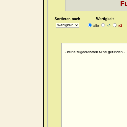
Fu
Kopf
>> pain > burrowing > sid
Kopf
>> pain > drawing > foreh
Sortieren nach
Wertigkeit
Kopf
>> pain > drawing > foreh
alle
≥2
≥3
Kopf
>> pain > drawing > forehe
Kopf
>> pain > drawing > forehe
Kopf
>> pain > drawing > forehe
- keine zugeordneten Mittel gefunden -
Kopf
>> pain > drawing > foreh
Kopf
>> pain > drawing > foreh
Kopf
>> pain > drawing > foren
Kopf
>> pain > drawing > occip
Kopf
>> pain > drawing > occipu
Kopf
>> pain > drawing > occipu
Kopf
>> pain > drawing > occiput
Kopf
>> pain > drawing > occip
Kopf
>> pain > drawing > occipu