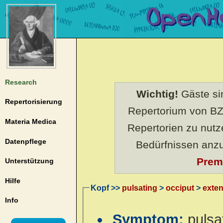
Research
Wichtig!
Gäste sin
Repertorisierung
Repertorium von BZ
Materia Medica
Repertorien zu nut
Datenpflege
Bedürfnissen anz
Prem
Unterstützung
Hilfe
Kopf >>
pulsating
>
occiput
>
exte
Info
Symptom:
pulsa