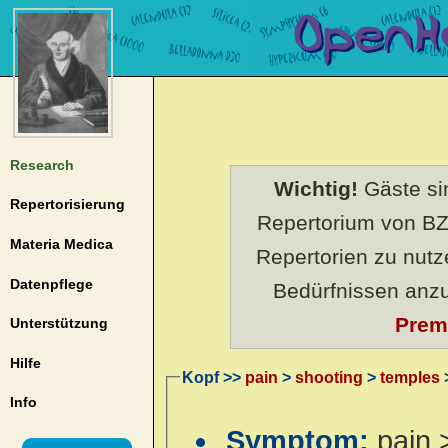
Research
Wichtig!
Gäste sin
Repertorisierung
Repertorium von BZ
Materia Medica
Repertorien zu nut
Datenpflege
Bedürfnissen anz
Prem
Unterstützung
Hilfe
Kopf >>
pain
>
shooting
>
temples
>
Info
Symptom:
pain 