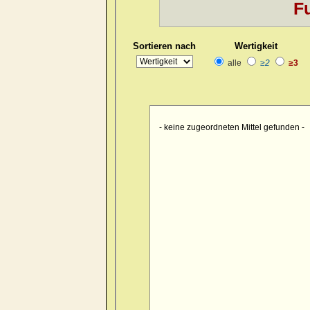
Fu
Kopf
>> pain > burrowing > sid
Kopf
>> pain > drawing > foreh
Sortieren nach
Wertigkeit
Kopf
>> pain > drawing > foreh
alle
≥2
≥3
Kopf
>> pain > drawing > forehe
Kopf
>> pain > drawing > forehe
Kopf
>> pain > drawing > forehe
- keine zugeordneten Mittel gefunden -
Kopf
>> pain > drawing > foreh
Kopf
>> pain > drawing > foreh
Kopf
>> pain > drawing > foren
Kopf
>> pain > drawing > occip
Kopf
>> pain > drawing > occipu
Kopf
>> pain > drawing > occipu
Kopf
>> pain > drawing > occiput
Kopf
>> pain > drawing > occip
Kopf
>> pain > drawing > occipu