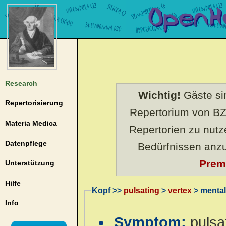
Research
Wichtig!
Gäste sin
Repertorisierung
Repertorium von BZ
Materia Medica
Repertorien zu nut
Datenpflege
Bedürfnissen anz
Prem
Unterstützung
Hilfe
Kopf >>
pulsating
>
vertex
> mental
Info
Symptom:
pulsa