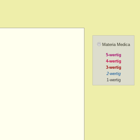
> menses, before
> forenoon
d > forenoon
Materia Medica
 > forenoon > 10 a.m.
5-wertig
> intermittent
4-wertig
> left
3-wertig
2-wertig
 > lying while
1-wertig
d > menses, during
 > mental exertion
n
> forenoon
> mental exertion
> sides of > forenoon
sides of > left