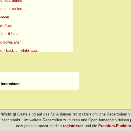
enses, during
ental exertion
renoon
t of sun
as if full of
g down, after
g > back, on while, agg.
g > side, on, amel.
n
> eyes, over > forenoon > 10 a.m.
 intermittent
> eyes, over > forenoon > 11 a.m.
 eyes, over > left
 forenoon
 heat agg.
Wichtig!
Gäste sind auf das für Anfänger recht übersichtliche Repertorium
 inward
beschränkt. Um weitere Repertorien zu nutzen und OpenHomeopath deinen p
anzupassen musst du dich
registrieren
und die
Premium-Funktion
left