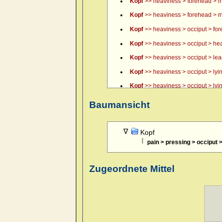
Kopf
>> heaviness > forehead > m
Kopf
>> heaviness > forehead > m
Kopf
>> heaviness > occiput > fo
Kopf
>> heaviness > occiput > hea
Kopf
>> heaviness > occiput > lead, 
Kopf
>> heaviness > occiput > lyin
Kopf
>> heaviness > occiput > lyin
Kopf
>> heaviness > occiput > lyin
Baumansicht
Kopf
>> itching of scalp > forenoo
Kopf
>> pain > boring > forehead 
Kopf
pain > pressing > occiput >
Kopf
>> pain > boring > forehead 
Kopf
>> pain > boring > forehead >
Zugeordnete Mittel
Kopf
>> pain > boring > temples >
Kopf
>> pain > boring > temples >
Kopf
>> pain > boring > temples >
Kopf
>> pain > boring > temples > 