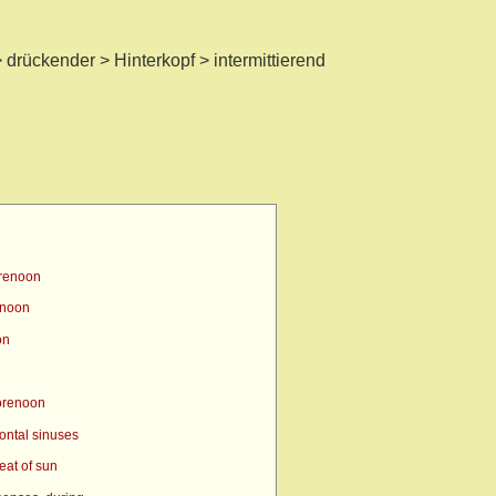
drückender > Hinterkopf > intermittierend
orenoon
enoon
on
orenoon
ontal sinuses
eat of sun