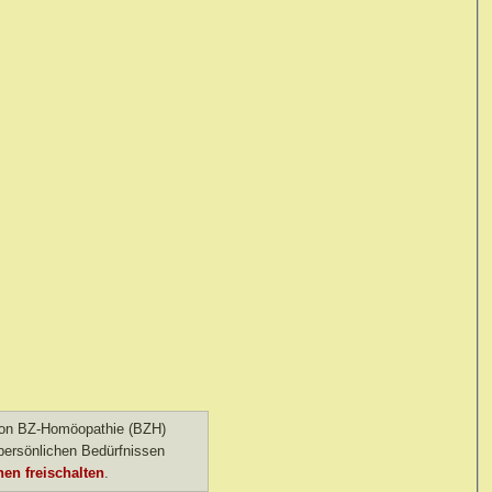
 von BZ-Homöopathie (BZH)
ersönlichen Bedürfnissen
en freischalten
.