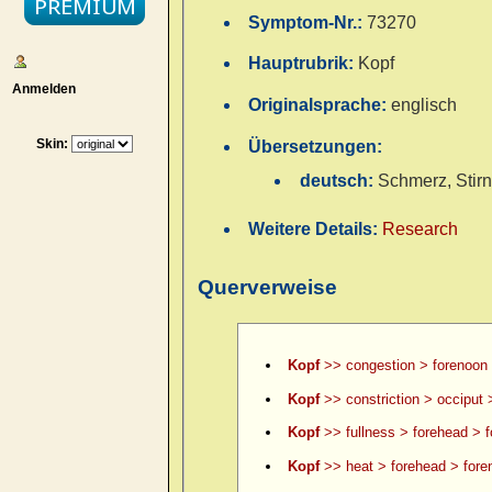
Symptom-Nr.:
73270
Hauptrubrik:
Kopf
Anmelden
Originalsprache:
englisch
Skin:
Übersetzungen:
deutsch:
Schmerz, Stirn
Weitere Details:
Research
Querverweise
Kopf
>> congestion > forenoon
Kopf
>> constriction > occiput 
Kopf
>> fullness > forehead > 
Kopf
>> heat > forehead > fore