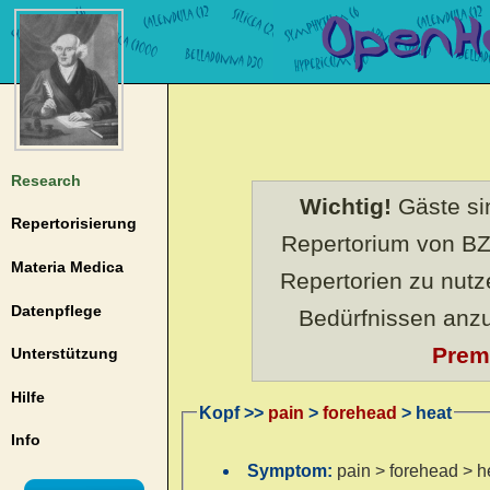
Research
Wichtig!
Gäste sin
Repertorisierung
Repertorium von BZ
Materia Medica
Repertorien zu nut
Datenpflege
Bedürfnissen anz
Prem
Unterstützung
Hilfe
Kopf >>
pain
>
forehead
> heat
Info
Symptom:
pain > forehead > h