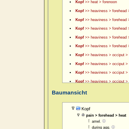
Kopf
>> heat > forenoon
Kopf
>> heaviness > forehead 
Kopf
>> heaviness > forehead >
Kopf
>> heaviness > forehead >
Kopf
>> heaviness > forehead 
Kopf
>> heaviness > forehead >
Kopf
>> heaviness > occiput > 
Kopf
>> heaviness > occiput > 
Kopf
>> heaviness > occiput > le
Kopf
>> heaviness > occiput > l
Kopf
>> heaviness > occiput > l
Baumansicht
Kopf
>> heaviness > occiput > l
Kopf
>> itching of scalp > fore
Kopf
pain > forehead > heat
Kopf
>> pain > boring > forehea
amel.
Kopf
>> pain > boring > forehea
during agg.