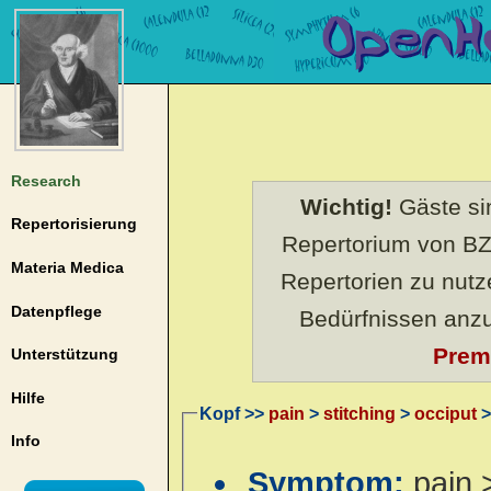
Research
Wichtig!
Gäste sin
Repertorisierung
Repertorium von BZ
Materia Medica
Repertorien zu nut
Datenpflege
Bedürfnissen anz
Prem
Unterstützung
Hilfe
Kopf >>
pain
>
stitching
>
occiput
>
Info
Symptom:
pain 