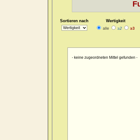
Fu
Kopf
>> pain > burrowing > sid
Kopf
>> pain > drawing > foreh
Sortieren nach
Wertigkeit
Kopf
>> pain > drawing > foreh
alle
≥2
≥3
Kopf
>> pain > drawing > forehe
Kopf
>> pain > drawing > forehe
Kopf
>> pain > drawing > forehe
- keine zugeordneten Mittel gefunden -
Kopf
>> pain > drawing > foreh
Kopf
>> pain > drawing > foreh
Kopf
>> pain > drawing > foren
Kopf
>> pain > drawing > occip
Kopf
>> pain > drawing > occipu
Kopf
>> pain > drawing > occipu
Kopf
>> pain > drawing > occiput
Kopf
>> pain > drawing > occip
Kopf
>> pain > drawing > occipu