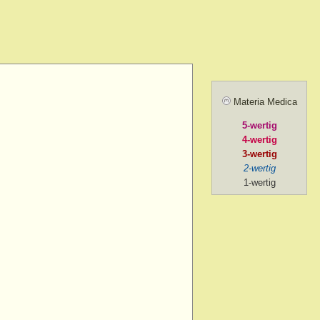
> menses, before
> forenoon
d > forenoon
Materia Medica
 > forenoon > 10 a.m.
5-wertig
> intermittent
4-wertig
> left
3-wertig
2-wertig
 > lying while
1-wertig
d > menses, during
 > mental exertion
n
> forenoon
> mental exertion
> sides of > forenoon
sides of > left