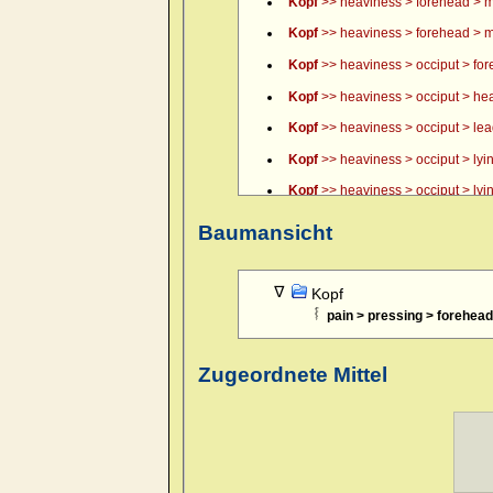
Kopf
>> heaviness > forehead > m
Kopf
>> heaviness > forehead > m
Kopf
>> heaviness > occiput > fo
Kopf
>> heaviness > occiput > hea
Kopf
>> heaviness > occiput > lead, 
Kopf
>> heaviness > occiput > lyin
Kopf
>> heaviness > occiput > lyin
Kopf
>> heaviness > occiput > lyin
Baumansicht
Kopf
>> itching of scalp > forenoo
Kopf
>> pain > boring > forehead 
Kopf
pain > pressing > forehea
Kopf
>> pain > boring > forehead 
Kopf
>> pain > boring > forehead >
Zugeordnete Mittel
Kopf
>> pain > boring > temples >
Kopf
>> pain > boring > temples >
Kopf
>> pain > boring > temples >
Kopf
>> pain > boring > temples > 