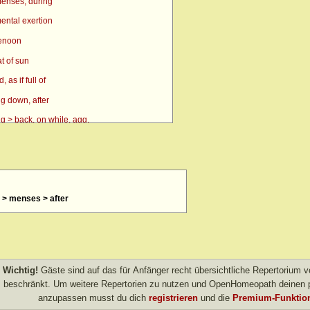
enses, during
ental exertion
renoon
t of sun
as if full of
g down, after
g > back, on while, agg.
g > side, on, amel.
n
> eyes, over > forenoon > 10 a.m.
d > menses > after
> eyes, over > forenoon > 11 a.m.
 eyes, over > left
 forenoon
 heat agg.
Wichtig!
Gäste sind auf das für Anfänger recht übersichtliche Repertorium
 inward
beschränkt. Um weitere Repertorien zu nutzen und OpenHomeopath deinen p
anzupassen musst du dich
registrieren
und die
Premium-Funktion
left