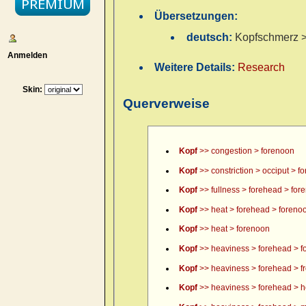
Übersetzungen:
deutsch:
Kopfschmerz >
Anmelden
Weitere Details:
Research
Skin:
Querverweise
Kopf
>> congestion > forenoon
Kopf
>> constriction > occiput > f
Kopf
>> fullness > forehead > for
Kopf
>> heat > forehead > foreno
Kopf
>> heat > forenoon
Kopf
>> heaviness > forehead > f
Kopf
>> heaviness > forehead > fr
Kopf
>> heaviness > forehead > h