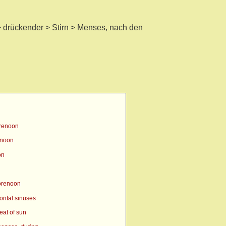
 drückender > Stirn > Menses, nach den
orenoon
enoon
on
orenoon
ontal sinuses
eat of sun