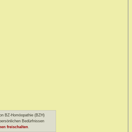
 von BZ-Homöopathie (BZH)
ersönlichen Bedürfnissen
en freischalten
.