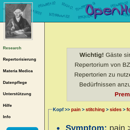
Research
Wichtig!
Gäste sin
Repertorisierung
Repertorium von BZ
Materia Medica
Repertorien zu nut
Datenpflege
Bedürfnissen anz
Prem
Unterstützung
Hilfe
Kopf >>
pain
>
stitching
>
sides
>
f
Info
Symptom:
pain 