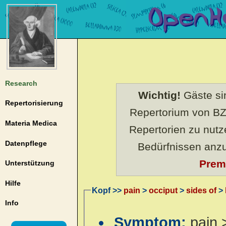
Research
Wichtig!
Gäste sin
Repertorisierung
Repertorium von BZ
Materia Medica
Repertorien zu nut
Datenpflege
Bedürfnissen anz
Prem
Unterstützung
Hilfe
Kopf >>
pain
>
occiput
>
sides of
>
Info
Symptom:
pain >