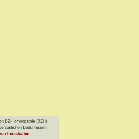
 von BZ-Homöopathie (BZH)
ersönlichen Bedürfnissen
en freischalten
.