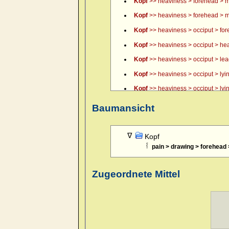
Kopf
>> heaviness > forehead > m
Kopf
>> heaviness > forehead > m
Kopf
>> heaviness > occiput > fo
Kopf
>> heaviness > occiput > hea
Kopf
>> heaviness > occiput > lead, 
Kopf
>> heaviness > occiput > lyin
Kopf
>> heaviness > occiput > lyin
Kopf
>> heaviness > occiput > lyin
Baumansicht
Kopf
>> itching of scalp > forenoo
Kopf
>> pain > boring > forehead 
Kopf
pain > drawing > forehead 
Kopf
>> pain > boring > forehead 
Kopf
>> pain > boring > forehead >
Zugeordnete Mittel
Kopf
>> pain > boring > temples >
Kopf
>> pain > boring > temples >
Kopf
>> pain > boring > temples >
Kopf
>> pain > boring > temples > 