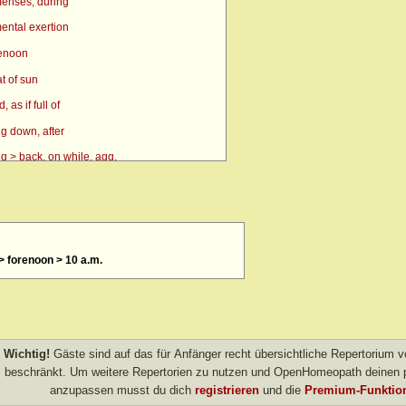
enses, during
ental exertion
renoon
t of sun
as if full of
g down, after
g > back, on while, agg.
g > side, on, amel.
n
> eyes, over > forenoon > 10 a.m.
> forenoon > 10 a.m.
> eyes, over > forenoon > 11 a.m.
 eyes, over > left
 forenoon
 heat agg.
Wichtig!
Gäste sind auf das für Anfänger recht übersichtliche Repertorium
 inward
beschränkt. Um weitere Repertorien zu nutzen und OpenHomeopath deinen p
anzupassen musst du dich
registrieren
und die
Premium-Funktion
left