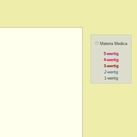
> menses, before
> forenoon
d > forenoon
Materia Medica
> intermittent
5-wertig
> left
4-wertig
 > lying while
3-wertig
2-wertig
d > menses, during
1-wertig
 > mental exertion
n
> forenoon
> mental exertion
> sides of > forenoon
sides of > left
> sides of > paroxysmal