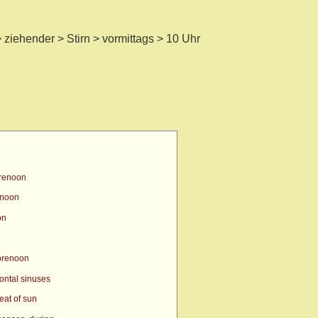
ziehender > Stirn > vormittags > 10 Uhr
orenoon
enoon
on
orenoon
ontal sinuses
eat of sun