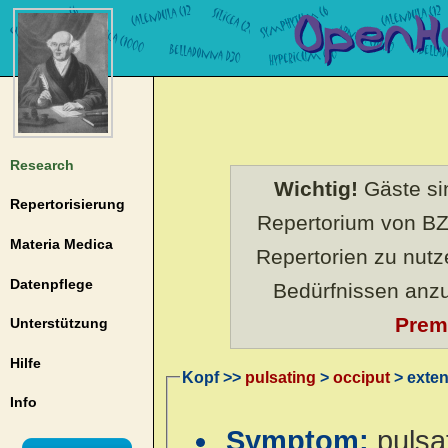
Research
Wichtig!
Gäste sin
Repertorisierung
Repertorium von BZ
Materia Medica
Repertorien zu nut
Datenpflege
Bedürfnissen anz
Prem
Unterstützung
Hilfe
Kopf >>
pulsating
>
occiput
> exten
Info
Symptom:
pulsa