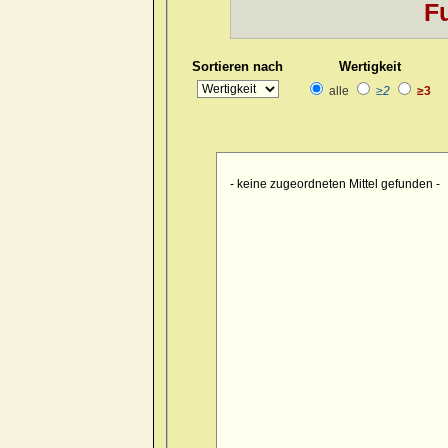
Fu
Kopf
>> pain > burrowing > sid
Kopf
>> pain > drawing > foreh
Sortieren nach
Wertigkeit
Kopf
>> pain > drawing > foreh
alle
≥2
≥3
Kopf
>> pain > drawing > forehe
Kopf
>> pain > drawing > forehe
Kopf
>> pain > drawing > forehe
- keine zugeordneten Mittel gefunden -
Kopf
>> pain > drawing > foreh
Kopf
>> pain > drawing > foreh
Kopf
>> pain > drawing > foren
Kopf
>> pain > drawing > occip
Kopf
>> pain > drawing > occipu
Kopf
>> pain > drawing > occipu
Kopf
>> pain > drawing > occiput
Kopf
>> pain > drawing > occip
Kopf
>> pain > drawing > occipu