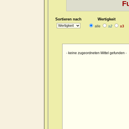
Fu
Kopf
>> pain > burrowing > sid
Kopf
>> pain > drawing > foreh
Sortieren nach
Wertigkeit
Kopf
>> pain > drawing > foreh
alle
≥2
≥3
Kopf
>> pain > drawing > forehe
Kopf
>> pain > drawing > forehe
Kopf
>> pain > drawing > forehe
- keine zugeordneten Mittel gefunden -
Kopf
>> pain > drawing > foreh
Kopf
>> pain > drawing > foreh
Kopf
>> pain > drawing > foren
Kopf
>> pain > drawing > occip
Kopf
>> pain > drawing > occipu
Kopf
>> pain > drawing > occipu
Kopf
>> pain > drawing > occiput
Kopf
>> pain > drawing > occip
Kopf
>> pain > drawing > occipu