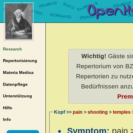
Research
Wichtig!
Gäste sin
Repertorisierung
Repertorium von BZ
Materia Medica
Repertorien zu nut
Datenpflege
Bedürfnissen anz
Prem
Unterstützung
Hilfe
Kopf >>
pain
>
shooting
>
temples
>
Info
Symptom:
pain 