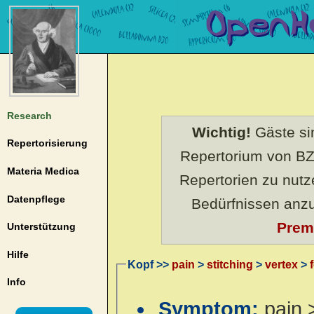
Research
Wichtig!
Gäste sin
Repertorisierung
Repertorium von BZ
Materia Medica
Repertorien zu nut
Datenpflege
Bedürfnissen anz
Prem
Unterstützung
Hilfe
Kopf >>
pain
>
stitching
>
vertex
>
Info
Symptom:
pain 