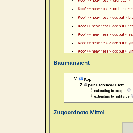
Kopf
>> heaviness > forehead > m
Kopf
>> heaviness > forehead > m
Kopf
>> heaviness > occiput > fo
Kopf
>> heaviness > occiput > hea
Kopf
>> heaviness > occiput > lead, 
Kopf
>> heaviness > occiput > lyin
Kopf
>> heaviness > occiput > lyin
Kopf
>> heaviness > occiput > lyin
Baumansicht
Kopf
>> itching of scalp > forenoo
Kopf
>> pain > boring > forehead 
Kopf
pain > forehead > left
Kopf
>> pain > boring > forehead 
extending to occiput
Kopf
>> pain > boring > forehead >
extending to right side
Kopf
>> pain > boring > temples >
Kopf
>> pain > boring > temples >
Zugeordnete Mittel
Kopf
>> pain > boring > temples >
Kopf
>> pain > boring > temples > 