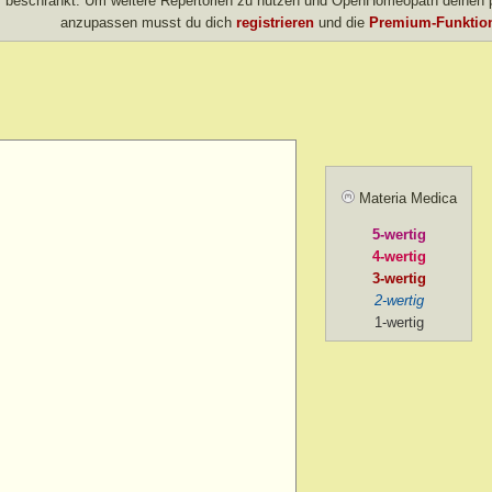
beschränkt. Um weitere Repertorien zu nutzen und OpenHomeopath deinen p
> menses, before
anzupassen musst du dich
registrieren
und die
Premium-Funktion
> forenoon
d > forenoon
 > forenoon > 10 a.m.
Materia Medica
> intermittent
> left
5-wertig
4-wertig
 > lying while
3-wertig
d > menses, during
2-wertig
1-wertig
 > mental exertion
n
> forenoon
> mental exertion
> sides of > forenoon
sides of > left