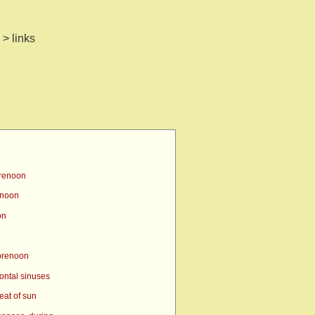
 > links
orenoon
enoon
on
orenoon
ontal sinuses
eat of sun