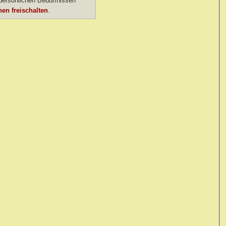
ersönlichen Bedürfnissen
en freischalten
.