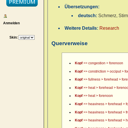
Übersetzungen:
deutsch:
Schmerz, Stirn
Anmelden
Weitere Details:
Research
Skin:
Querverweise
Kopf
>> congestion > forenoon
Kopf
>> constriction > occiput > f
Kopf
>> fullness > forehead > for
Kopf
>> heat > forehead > foreno
Kopf
>> heat > forenoon
Kopf
>> heaviness > forehead > f
Kopf
>> heaviness > forehead > fr
Kopf
>> heaviness > forehead > h