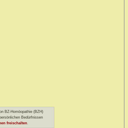
 von BZ-Homöopathie (BZH)
ersönlichen Bedürfnissen
en freischalten
.