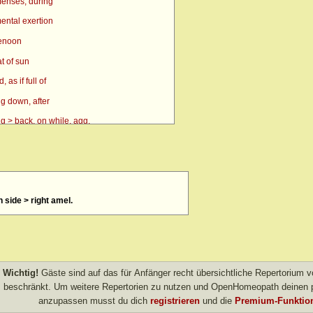
enses, during
ental exertion
renoon
t of sun
as if full of
g down, after
g > back, on while, agg.
g > side, on, amel.
n
> eyes, over > forenoon > 10 a.m.
n side > right amel.
> eyes, over > forenoon > 11 a.m.
 eyes, over > left
 forenoon
 heat agg.
Wichtig!
Gäste sind auf das für Anfänger recht übersichtliche Repertorium
 inward
beschränkt. Um weitere Repertorien zu nutzen und OpenHomeopath deinen p
anzupassen musst du dich
registrieren
und die
Premium-Funktion
left