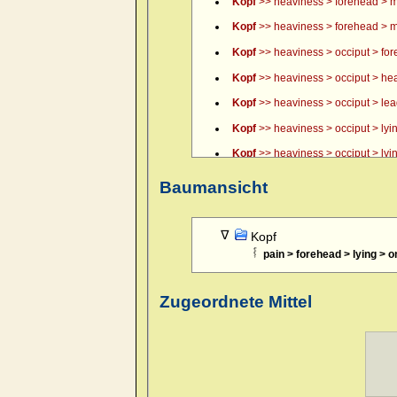
Kopf
>> heaviness > forehead > m
Kopf
>> heaviness > forehead > m
Kopf
>> heaviness > occiput > fo
Kopf
>> heaviness > occiput > hea
Kopf
>> heaviness > occiput > lead, 
Kopf
>> heaviness > occiput > lyin
Kopf
>> heaviness > occiput > lyin
Kopf
>> heaviness > occiput > lyin
Baumansicht
Kopf
>> itching of scalp > forenoo
Kopf
>> pain > boring > forehead 
Kopf
pain > forehead > lying > o
Kopf
>> pain > boring > forehead 
Kopf
>> pain > boring > forehead >
Zugeordnete Mittel
Kopf
>> pain > boring > temples >
Kopf
>> pain > boring > temples >
Kopf
>> pain > boring > temples >
Kopf
>> pain > boring > temples > 