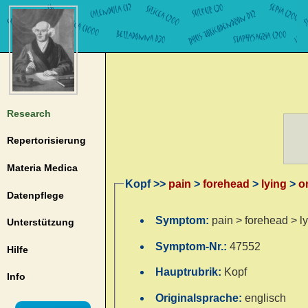
Research
Repertorisierung
Materia Medica
Kopf >>
pain
>
forehead
>
lying
>
o
Datenpflege
Symptom:
pain > forehead > ly
Unterstützung
Symptom-Nr.:
47552
Hilfe
Hauptrubrik:
Kopf
Info
Originalsprache:
englisch