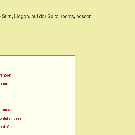
Stirn, Liegen, auf der Seite, rechts, besser
orenoon
enoon
on
orenoon
ontal sinuses
eat of sun