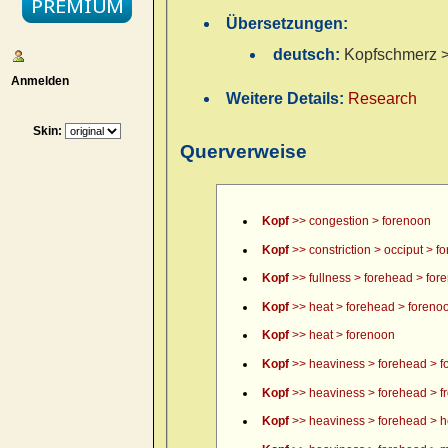
Übersetzungen:
deutsch:
Kopfschmerz > 
Anmelden
Weitere Details:
Research
Skin:
Querverweise
Kopf
>> congestion > forenoon
Kopf
>> constriction > occiput > f
Kopf
>> fullness > forehead > for
Kopf
>> heat > forehead > foreno
Kopf
>> heat > forenoon
Kopf
>> heaviness > forehead > f
Kopf
>> heaviness > forehead > fr
Kopf
>> heaviness > forehead > h