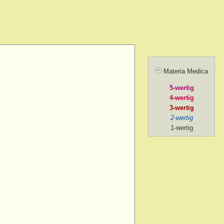
> menses, before
> forenoon
d > forenoon
Materia Medica
 > forenoon > 10 a.m.
5-wertig
> intermittent
4-wertig
> left
3-wertig
2-wertig
 > lying while
1-wertig
d > menses, during
 > mental exertion
n
> forenoon
> mental exertion
> sides of > forenoon
sides of > left